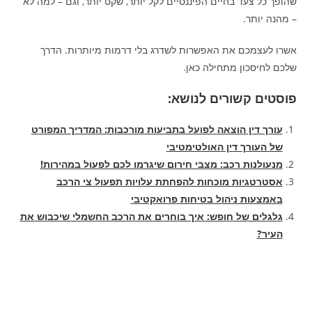
שהופך כל צעד בחיים הפיננסיים לקל יותר, שקט יותר, וגם – למה לא
– מהנה יותר.
אשרו לעצמכם את האפשרות לשדרג בלי דרמות מיותרות. הדרך
שלכם לחיסכון מתחילה כאן.
פוסטים קשורים לנושא:
עורך דין הוצאה לפועל בתביעות מורכבות: המדריך המפורט
של העורך דין האולטימטיבי
מנעולנות רכב: מצבי חירום שיגרמו לכם לפעול במהירות!
אסטרטגיות מוכחות להפחתת עלויות תפעול צי הרכב
באמצעות ניהול בטיחות פרואקטיבי
גלגלים של חופש: איך בוחרים את הרכב החשמלי שיכבוש את
העיר?