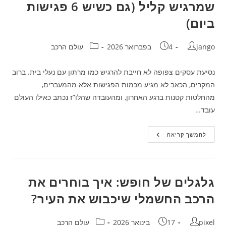
שמרגיש קליל (גם כשיש 6 פגישות
ביום)
מחבר:
פורסם:
קטגוריה:
jango
4 בפברואר 2026
עולם הרכב
נסיעת עסקים צפופה לא חייבת להרגיש כמו מרתון עם נעלי בית. ברוב
המקרים, הכאב לא מגיע מכמות הפגישות אלא מהמעברים,
מהחלטות קטנות ברגע האחרון, ומהעובדה שהלו”ז נכתב כאילו העולם
עובד…
איך
להמשך קריאה
לבנות
לו”ז
נסיעת
עסקים
שמרגיש
קליל
גלגלים של חופש: איך בוחרים את
(גם
כשיש
הרכב החשמלי שיכבוש את העיר?
6
פגישות
ביום)
מחבר:
פורסם:
קטגוריה:
pixel
17 בינואר 2026
עולם הרכב