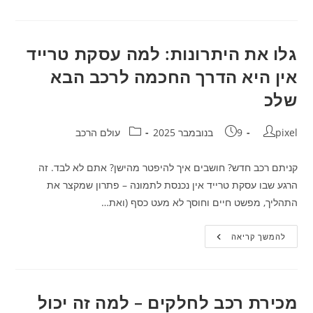
בזמן
ומאמץ
כשאתה
מחליף
רכב
גלו את היתרונות: למה עסקת טרייד
במסגרת
טרייד
אין היא הדרך החכמה לרכב הבא
אין
–
שלכ
איך
עושים
את
זה
מחבר:
פורסם:
קטגוריה:
pixel
9 בנובמבר 2025
עולם הרכב
נכון?
קניתם רכב חדש? חושבים איך להיפטר מהישן? אתם לא לבד. זה
הרגע שבו עסקת טרייד אין נכנסת לתמונה – פתרון שמקצר את
התהליך, מפשט חיים וחוסך לא מעט כסף (ואת…
גלו
להמשך קריאה
את
היתרונות:
למה
עסקת
טרייד
אין
מכירת רכב לחלקים – למה זה יכול
היא