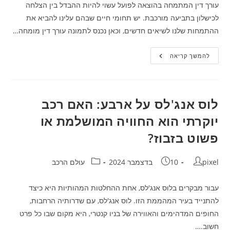
עורך דין המתמחה בהוצאה לפועל עשוי להיות ההבדל בין הצלחה
לכישלון בתביעה מורכבת. יש תחומי חיים שבהם עלינו להביא את
ההתמחות שלנו לשיאים חדשים, וכאן נכנס לתמונה עורך דין מומחה…
עורך
להמשך קריאה
דין
הוצאה
לפועל
בתביעות
מורכבות:
המדריך
לוס אנג'לס על ארבע: האם רכב
המפורט
של
יוקרתי הוא החוויה המושלמת או
העורך
דין
פשוט בזבוז?
האולטימטיבי
מחבר:
פורסם:
קטגוריה:
pixel
10 בדצמבר 2024
עולם הרכב
עבור מבקרים בלוס אנג'לס, אחת ההחלטות המהותיות היא כיצד
להתנייד בעיר המהממת הזו. לוס אנג'לס, עם שדרותיה הרחבות,
החופים המדהימים והאווירה של בניו קנטרי, היא מקום שבו כל פרט
חשוב.…