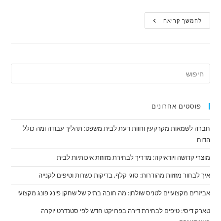
לוס
להמשך קריאה
אנג'לס
על
ארבע:
האם
רכב
יוקרתי
הוא
החוויה
המושלמת
או
פשוט
בזבוז?
פוסטים אחרונים
חברה לשמאות מקרקעין וחוות דעת לבית משפט: תהליך עבודה ומה כולל
הדוח
מוצרי קדושה ויודאיקה: מדריך לבחירת מזוזות איכותיות לבית
איך לבחור מזוזות מהודרות: סוגי קלף, בדיקות כשרות וטיפים לקנייה
אביזרים מקצועיים לטניס שולחן: מה חובה בתיק של שחקן פינג פונג מקצועי
טארק דיסי: טיפים לבחירת דירה בפרויקט חדש לפי סטנדרט יוקרה