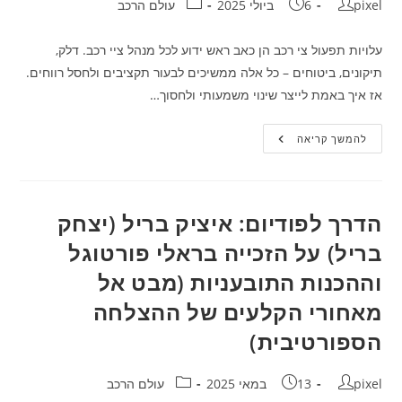
מחבר:
פורסם:
קטגוריה:
pixel
6 ביולי 2025
עולם הרכב
עלויות תפעול צי רכב הן כאב ראש ידוע לכל מנהל ציי רכב. דלק,
תיקונים, ביטוחים – כל אלה ממשיכים לבעור תקציבים ולחסל רווחים.
אז איך באמת לייצר שינוי משמעותי ולחסוך…
אסטרטגיות
להמשך קריאה
מוכחות
להפחתת
עלויות
תפעול
צי
הרכב
הדרך לפודיום: איציק בריל (יצחק
באמצעות
ניהול
בריל) על הזכייה בראלי פורטוגל
בטיחות
פרואקטיבי
וההכנות התובעניות (מבט אל
מאחורי הקלעים של ההצלחה
הספורטיבית)
מחבר:
פורסם:
קטגוריה:
pixel
13 במאי 2025
עולם הרכב