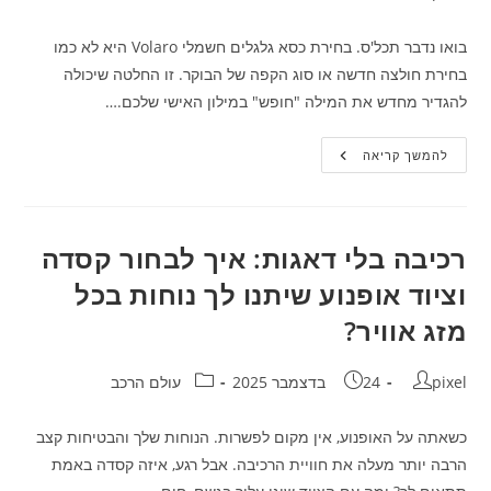
בואו נדבר תכל'ס. בחירת כסא גלגלים חשמלי Volaro היא לא כמו
בחירת חולצה חדשה או סוג הקפה של הבוקר. זו החלטה שיכולה
להגדיר מחדש את המילה "חופש" במילון האישי שלכם.…
גלגלים
להמשך קריאה
של
חופש:
איך
בוחרים
את
הרכב
רכיבה בלי דאגות: איך לבחור קסדה
החשמלי
שיכבוש
וציוד אופנוע שיתנו לך נוחות בכל
את
העיר?
מזג אוויר?
מחבר:
פורסם:
קטגוריה:
pixel
24 בדצמבר 2025
עולם הרכב
כשאתה על האופנוע, אין מקום לפשרות. הנוחות שלך והבטיחות קצב
הרבה יותר מעלה את חוויית הרכיבה. אבל רגע, איזה קסדה באמת