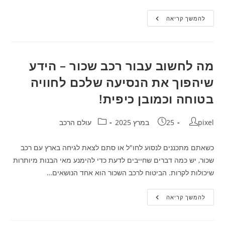
רכבת
להמשך קריאה
לוח
זמנים
–
למה
זה
כל
מה לחשוב עבור רכב שכור – הידע
כך
חשוב
שיהפוך את הנסיעה שלכם לחוויה
ואיך
להוציא
בטוחה וכמובן כיפית!
ממנו
את
המקסימום?
מחבר:
פורסם:
קטגוריה:
pixel
25 במרץ 2025
עולם הרכב
כשאתם מתכננים לנסוע לחו"ל או סתם לצאת לגיחה בארץ עם רכב
שכור, יש כמה דברים שחייבים לדעת כדי להימנע מאי הבנות מיותרות
שיכולות לקרות. הביטוח לרכב השכור הוא אחד הנושאים…
מה
להמשך קריאה
לחשוב
עבור
רכב