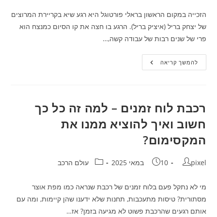
הזכייה במקום הראשון בראלי פורטוגל היא רגע שיא בקריירת המרוצים
של יצחק בריל (איציק בריל). הרגע בו חצה את קו הסיום כמנצח הוא
פרי של שנים רבות של עבודה קשה,…
הדרך
להמשך קריאה
לפודיום:
איציק
בריל
(יצחק
בריל)
על
רכבת לוח זמנים – למה זה כל כך
הזכייה
בראלי
חשוב ואיך להוציא ממנו את
פורטוגל
וההכנות
המקסימום?
התובעניות
(מבט
אל
מאחורי
מחבר:
פורסם:
קטגוריה:
pixel
10 במאי 2025
עולם הרכב
הקלעים
של
ההצלחה
הספורטיבית)
מי לא נתקל פעם בלוח זמנים של רכבת שנראה כמו מפת אוצר
מסתורית? טיסות מתעכבות, תחנות שלא ידענו שהן קיימות, ומה עם
אותם רגעים שהרכבת פשוט לא מגיעה בזמן? אז…