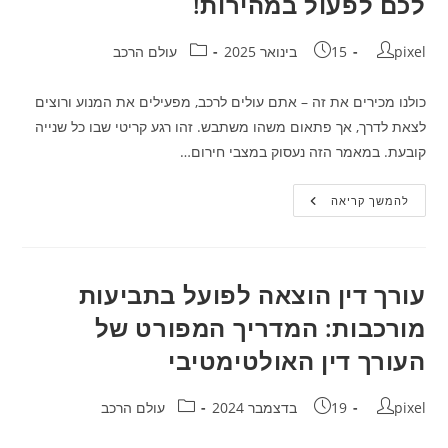
לכם לפעול במהירות!
מחבר:
פורסם:
קטגוריה:
pixel
15 בינואר 2025
עולם הרכב
כולנו מכירים את זה – אתם עולים לרכב, מפעילים את המנוע ורוצים
לצאת לדרך, אך פתאום משהו משתבש. זהו רגע קריטי שבו כל שנייה
קובעת. במאמר הזה נעסוק במצבי חירום…
מנעולנות
להמשך קריאה
רכב:
מצבי
חירום
שיגרמו
לכם
לפעול
עורך דין הוצאה לפועל בתביעות
במהירות!
מורכבות: המדריך המפורט של
העורך דין האולטימטיבי
מחבר:
פורסם:
קטגוריה:
pixel
19 בדצמבר 2024
עולם הרכב