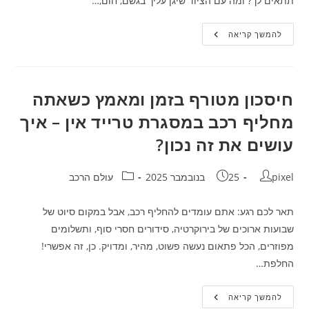
תתאים לך? ומה עם הציוד שיגן עליך בגשם, חום,…
רכיבה
להמשך קריאה
בלי
דאגות:
איך
לבחור
קסדה
וציוד
חיסכון מטורף בזמן ומאמץ כשאתה
אופנוע
שיתנו
מחליף רכב במסגרת טרייד אין – איך
לך
נוחות
עושים את זה נכון?
בכל
מזג
אוויר?
מחבר:
פורסם:
קטגוריה:
pixel
25 בנובמבר 2025
עולם הרכב
תאר לכם רגע: אתם עומדים להחליף רכב, אבל במקום סיוט של
שבועות ארוכים של בירוקרטיה, סידורים חסרי סוף, ותשלומים
מפוזרים, הכל פתאום נעשה פשוט, מהיר, ומדויק. כן, זה אפשרי!
החלפת…
חיסכון
להמשך קריאה
מטורף