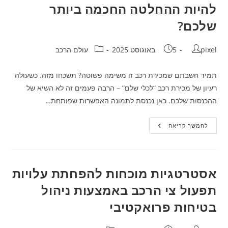
הדרך
להיות ההחלטה החכמה ביותר
החכמה
לרכב
שלכם?
הבא
שלכ
מחבר:
פורסם:
קטגוריה:
pixel
5 באוגוסט 2025
עולם הרכב
תמיד חשבתם שמכירת רכב זו משימה פשוטה? תשכחו מזה. כשעולה
רעיון של מכירת רכב “לכלי שלם” – הרבה פעמים זה לא השיא של
ההכנסות שלכם. כאן נכנסת לתמונה האפשרות שפותחת…
מכירת
להמשך קריאה
רכב
לחלקים
–
למה
זה
יכול
אסטרטגיות מוכחות להפחתת עלויות
להיות
ההחלטה
תפעול צי הרכב באמצעות ניהול
החכמה
ביותר
בטיחות פרואקטיבי
שלכם?