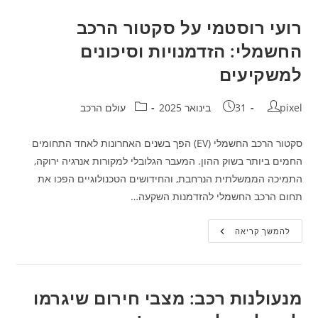
שכור
–
הידע
רועי רוסטמי על סקטור הרכב
שיהפוך
את
החשמלי: הזדמנויות וסיכונים
הנסיעה
שלכם
למשקיעים
לחוויה
בטוחה
וכמובן
כיפית!
מחבר:
פורסם:
קטגוריה:
pixel
31 בינואר 2025
עולם הרכב
סקטור הרכב החשמלי (EV) הפך בשנים האחרונות לאחד התחומים
החמים ביותר בשוק ההון. המעבר הגלובלי למקורות אנרגיה ירוקה,
התמיכה הממשלתית הנרחבת, והחידושים הטכנולוגיים הפכו את
תחום הרכב החשמלי להזדמנות השקעה…
רועי
להמשך קריאה
רוסטמי
על
סקטור
הרכב
החשמלי:
הזדמנויות
מנעולנות רכב: מצבי חירום שיגרמו
וסיכונים
למשקיעים