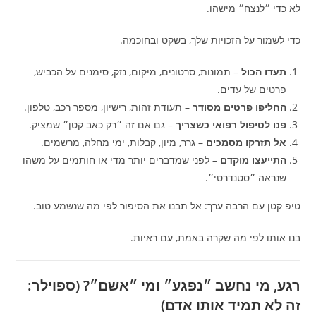
לא כדי ״לנצח״ מישהו.
כדי לשמור על הזכויות שלך, בשקט ובחוכמה.
תעדו הכול
– תמונות, סרטונים, מיקום, נזק, סימנים על הכביש,
פרטים של עדים.
החליפו פרטים מסודר
– תעודת זהות, רישיון, מספר רכב, טלפון.
פנו לטיפול רפואי כשצריך
– גם אם זה ״רק כאב קטן״ שמציק.
אל תזרקו מסמכים
– גרר, מיון, קבלות, ימי מחלה, מרשמים.
התייעצו מוקדם
– לפני שמדברים יותר מדי או חותמים על משהו
שנראה ״סטנדרטי״.
טיפ קטן עם הרבה ערך: אל תבנו את הסיפור לפי מה שנשמע טוב.
בנו אותו לפי מה שקרה באמת, עם ראיות.
רגע, מי נחשב ״נפגע״ ומי ״אשם״? (ספוילר:
זה לא תמיד אותו אדם)