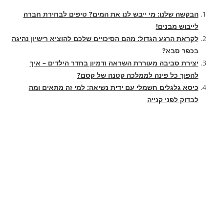
הבקשה שלנו: מי ייבש לנו את המים? טיפים לבחירת חברה
לייבוש מבנים!
לקראת הרגע הגדול: מהם הסיכויים שלכם להוציא רישיון נהיגה
בכפר סבא?
יצירת סביבה מעוררת השראה ודמיון בחדר הילדים – איך
להפוך כל פינה לממלכה קטנה של קסם?
כיסא גלגלים חשמלי עם ידית נשיאה: למי זה מתאים ומה
לבדוק לפני קנייה