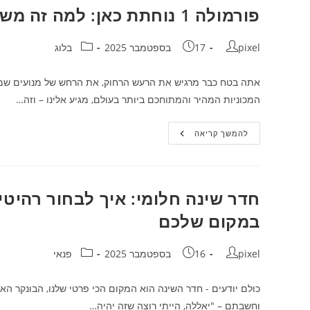
הרכב
פורמולה 1 נוחתת כאן: למה זה משנה לך (ואיך ליהנות מזה כמו מקצוען)
–
הדרך
הבטוחה
מחבר:
פורסם:
לשקט
קטגוריה:
pixel
17 בספטמבר 2025
בלוג
תפעולי
וסדר
מושלם
המכוניות המהיר והמתוחכם ביותר בעולם, מגיע אלינו – וזה…
פורמולה
להמשך קריאה
1
נוחתת
כאן:
למה
זה
משנה
חדר שינה חלומי: איך לבחור רהיט
לך
(ואיך
במקום שלכם
ליהנות
מזה
כמו
מקצוען)
מחבר:
פורסם:
קטגוריה:
pixel
16 בספטמבר 2025
פנאי
כולם יודעים - חדר השינה הוא המקום הכי פרטי שלנו, הבונקר ה
וחשבתם – "יאללה, הייתי רוצה שזה יהיה…