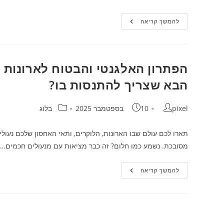
חדר
להמשך קריאה
שינה
חלומי:
איך
לבחור
רהיטים
ואביזרים
הפתרון האלגנטי והבטוח לארונות ו
שיגרמו
לכם
הבא שצריך להתנסות בו?
להתאהב
מחדש
במקום
שלכם
מחבר:
פורסם:
קטגוריה:
pixel
10 בספטמבר 2025
בלוג
תארו לכם עולם שבו הארונות, הלוקרים, ותאי האחסון שלכם נעול
מסובכת. נשמע כמו חלום? זה כבר מציאות עם מנעולים חכמים…
הפתרון
להמשך קריאה
האלגנטי
והבטוח
לארונות
ולוקרים
–
למה
מנעולים