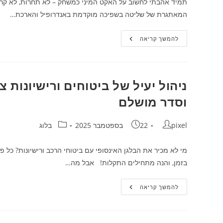
תמיד אהבתי לחשוב על האקט המיני כמשחק – לא תחרות, לא קר
המאתגרת של שליטה בשפיכה מוקדמת באנדרופיל והארכת…
הדרכים
להמשך קריאה
להשגת
שליטה
טובה
יותר
על
שפיכה
ניהול יעיל של ביטוחים ורישיונות
והארכת
משך
וסדר מושלם
האקט
המיני
–
כך
מחבר:
פורסם:
קטגוריה:
pixel
22 בספטמבר 2025
בלוג
תכבוש
את
הלילה!
מי לא מכיר את הבלגן האינסופי עם ביטוחי הרכב ורישיונות? כל 
בזמן, והנה מתחילים התקלות! אבל מה…
ניהול
להמשך קריאה
יעיל
של
ביטוחים
ורישיונות
צי