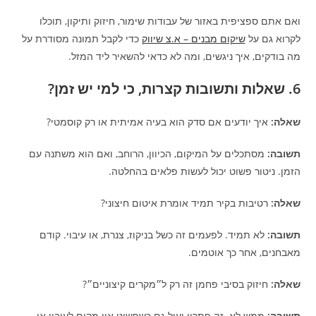
ואם אתם ספציפית באזור של עבודות שימור, חיזוק ותיקון, תוכלו
לקרוא גם על
שיקום מבנים – א.צ שיווק
כדי לקבל תמונה מסודרת על
מה בודקים, איך ניגשים, ומה לא כדאי להשאיר ליד המזל.
6. שאלות ותשובות קצרות, כי למי יש זמן?
שאלה:
איך יודעים אם סדק הוא בעיה אמיתית או רק קוסמטי?
תשובה:
מסתכלים על המיקום, הכיוון, הרוחב, ואם הוא משתנה עם
הזמן. ניטור פשוט יכול לעשות פלאים בהחלטה.
שאלה:
רטיבות בקיר תמיד אומרת איטום חיצוני?
תשובה:
לא תמיד. לפעמים זה כשל בניקוז, צנרת, או עיבוי. קודם
מאבחנים, אחר כך אוטמים.
שאלה:
חיזוק בסיבי פחמן זה רק ל״מקרים קיצוניים״?
תשובה:
ממש לא. זה פתרון יעיל גם כשפשוט אין מקום לעיבוי או