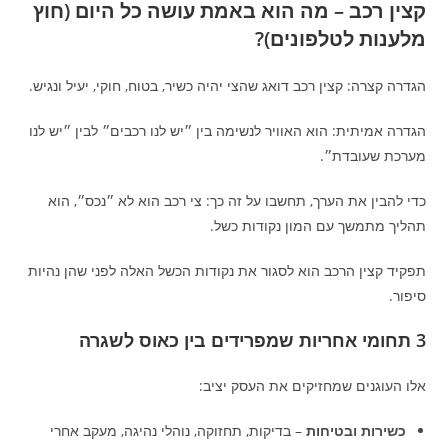
קצין רכב – מה הוא באמת עושה כל היום (חוץ
מלענות לטלפונים)?
הגדרה קצרה: קצין רכב דואג שהצי יהיה כשיר, בטוח, חוקי, יעיל ונגיש.
הגדרה אמיתית: הוא האוויר לנשימה בין ״יש לנו רכבים״ לבין ״יש לנו
מערכת שעובדת״.
כדי להבין את הערך, תחשבו על זה כך: צי רכב הוא לא ״נכס״, הוא
תהליך מתמשך עם המון נקודות כשל.
תפקיד קצין הרכב הוא לסגור את נקודות הכשל האלה לפני שהן נהיות
סיפור.
3 תחומי אחריות שמפרידים בין כאוס לשגרה
אלו העוגנים שמחזיקים את העסק יציב:
כשירות ובטיחות
– בדיקות, תחזוקה, נוהלי נהיגה, מעקב אחרי