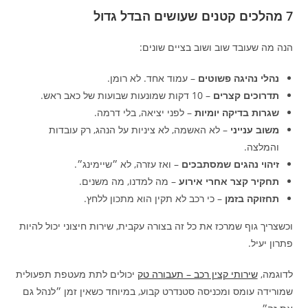
7 מהלכים קטנים שעושים הבדל גדול
הנה מה שעובד שוב ושוב בציים שונים:
נהלי נהיגה פשוטים
– עמוד אחד. לא רומן.
תדרוכים קצרים
– 10 דקות שמונעות שבועות של כאב ראש.
שגרות בדיקה יומיות
– לפני יציאה, בלי דרמה.
משוב ענייני
– לא האשמה, לא ציניות על הנהג, רק עובדות
והמלצה.
זיהוי נהגים שמסתבכים
– ואז עזרה, לא ״שיימינג״.
תחקיר קצר אחרי אירוע
– מה למדנו, מה משנים.
תחזוקה בזמן
– כי רכב לא תקין הוא מתכון ללחץ.
וכשצריך גוף שמרכז את כל זה בצורה עקבית, שירות חיצוני יכול להיות
פתרון יעיל.
לדוגמה,
שירותי קצין רכב – תעבורה טק
יכולים לתת מעטפת תפעולית
שמורידה עומס ומכניסה סטנדרט קבוע, במיוחד כשאין זמן ״לנהל גם