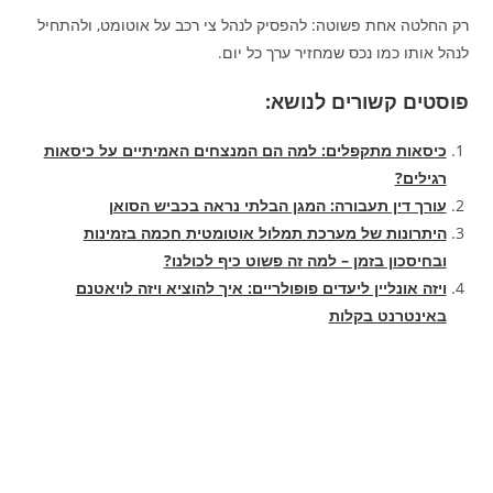
רק החלטה אחת פשוטה: להפסיק לנהל צי רכב על אוטומט, ולהתחיל
לנהל אותו כמו נכס שמחזיר ערך כל יום.
פוסטים קשורים לנושא:
כיסאות מתקפלים: למה הם המנצחים האמיתיים על כיסאות
רגילים?
עורך דין תעבורה: המגן הבלתי נראה בכביש הסואן
היתרונות של מערכת תמלול אוטומטית חכמה בזמינות
ובחיסכון בזמן – למה זה פשוט כיף לכולנו?
ויזה אונליין ליעדים פופולריים: איך להוציא ויזה לויאטנם
באינטרנט בקלות