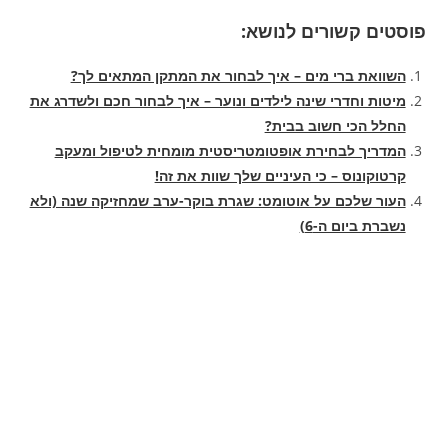
פוסטים קשורים לנושא:
השוואת ברי מים – איך לבחור את המתקן המתאים לך?
מיטות וחדרי שינה לילדים ונוער – איך לבחור חכם ולשדרג את
החלל הכי חשוב בבית?
המדריך לבחירת אופטומטריסטית מומחית לטיפול ומעקב
קרטוקונוס – כי העיניים שלך שוות את זה!
העור שלכם על אוטומט: שגרת בוקר-ערב שמחזיקה שנה (ולא
נשברת ביום ה-6)