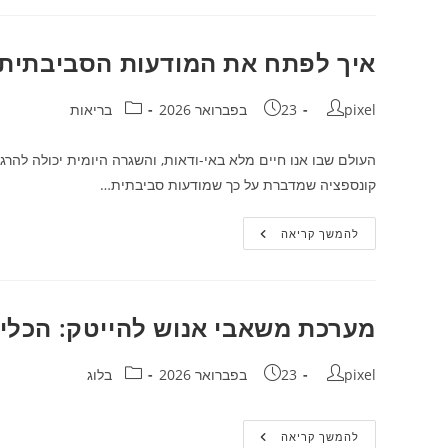
ואטרקציות
שהופכים
כל
אירוע
איך לפתח את המודעות הסביבתית 
לדבר
שכולם
עוד
מחבר:
פורסם:
ידברו
קטגוריה:
pixel
23 בפברואר 2026
בריאות
עליו
העולם שבו אנו חיים מלא באי-ודאות, והשגרה היומית יכולה להרג
קונספציה שמדברת על כך שמודעות סביבתית…
איך
להמשך קריאה
לפתח
את
המודעות
הסביבתית
שלך
כהגנה
מערכת משאבי אנוש להייטק: הכלי 
עצמית
–
התכונן
מחבר:
פורסם:
להפתעות!
קטגוריה:
pixel
23 בפברואר 2026
בלוג
מערכת
להמשך קריאה