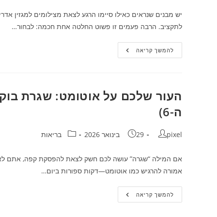
טוב
בעיניים
יש מבנים שנראים כאילו סיימו הרגע לצאת מצילומים למגזין אדרי
לתקציב. הרבה פעמים זו פשוט החלטה אחת חכמה: לבחור…
איך
להמשך קריאה
לגרום
לבניין
להיראות
חדש
גם
אחרי
העור שלכם על אוטומט: שגרת בוק
30
שנה
ה-6)
(בלי
קסמים)
מחבר:
פורסם:
קטגוריה:
pixel
29 בינואר 2026
בריאות
אם המילה “שגרה” עושה לכם חשק לצאת להפסקת קפה, אתם לא ל
אמורה להרגיש כמו אוטומט—דקות ספורות ביום…
העור
להמשך קריאה
שלכם
על
אוטומט: