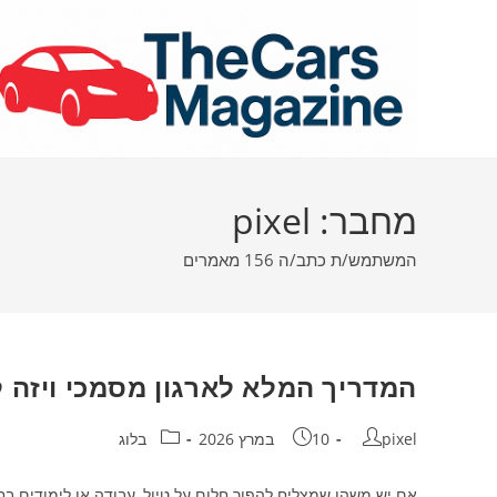
Ski
t
conten
מחבר:
pixel
המשתמש/ת כתב/ה 156 מאמרים
המדריך המלא לארגון מסמכי ויזה 
מחבר:
פורסם:
קטגוריה:
pixel
10 במרץ 2026
בלוג
אם יש משהו שמצליח להפוך חלום על טיול, עבודה או לימודים ב