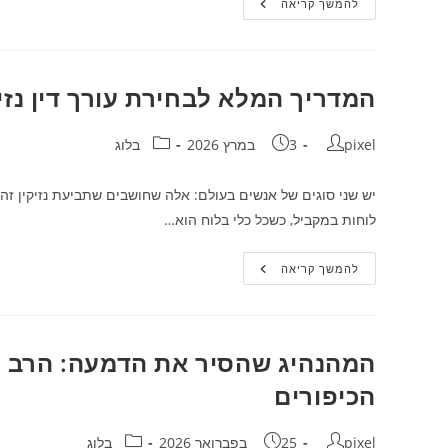
פתאום
להמשך קריאה
העסק
שלך
מקבל
רישיון
מהר:
טריקים
המדריך המלא לבחירת עורך דין נזי
בירוקרטיים
שעובדים
באמת
מחבר:
פורסם:
קטגוריה:
pixel
3 במרץ 2026
בלוג
יש שני סוגים של אנשים בעולם: אלה שחושבים שתביעת נזיקין זה
לוחות במקביל, כשכל כלי בלוח הוא…
המדריך
להמשך קריאה
המלא
לבחירת
עורך
דין
נזיקין
מקצועי
המהנהיג שהסיר את הדמעה: הרב עו
ומסור
עבור
הכיפורים
תביעות
מורכבות
מחבר:
פורסם:
קטגוריה:
pixel
25 בפברואר 2026
בלוג