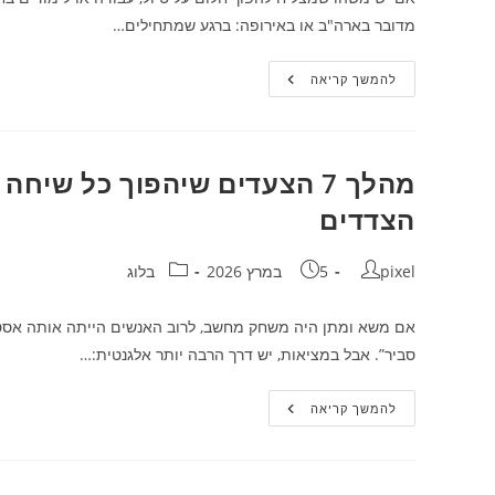
מדובר בארה"ב או באירופה: ברגע שמתחילים…
המדריך
להמשך קריאה
המלא
לארגון
מסמכי
ויזה
לארה"ב
ואירופה
מהלך 7 הצעדים שיהפוך כל שי
בקלות
הצדדים
מחבר:
פורסם:
קטגוריה:
pixel
5 במרץ 2026
בלוג
אם משא ומתן היה משחק מחשב, לרוב האנשים הייתה אותה אסטרט
סביר”. אבל במציאות, יש דרך הרבה יותר אלגנטית:…
מהלך
להמשך קריאה
7
הצעדים
שיהפוך
כל
שיחה