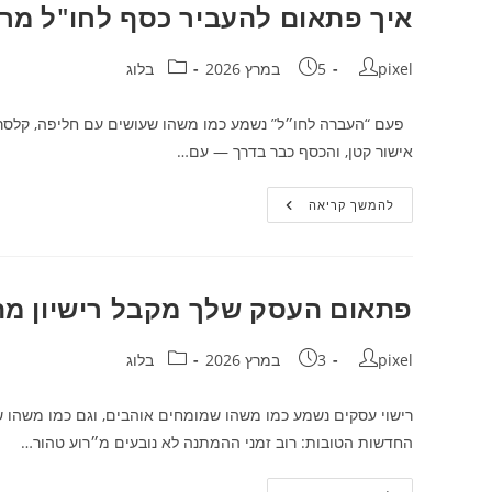
עסקית
איך פתאום להעביר כסף לחו"ל מר
להסכם
שמרגיש
כמו
מחבר:
פורסם:
ניצחון
קטגוריה:
pixel
5 במרץ 2026
בלוג
לשני
הצדדים
פעם “העברה לחו״ל” נשמע כמו משהו שעושים עם חליפה, קלסר, וש
אישור קטן, והכסף כבר בדרך — עם…
איך
להמשך קריאה
פתאום
להעביר
כסף
לחו"ל
מרגיש
כמו
פתאום העסק שלך מקבל רישיון מה
לשלוח
הודעה
בוואטסאפ?
מחבר:
פורסם:
קטגוריה:
pixel
3 במרץ 2026
בלוג
רישוי עסקים נשמע כמו משהו שמומחים אוהבים, וגם כמו משהו שב
החדשות הטובות: רוב זמני ההמתנה לא נובעים מ״רוע טהור…