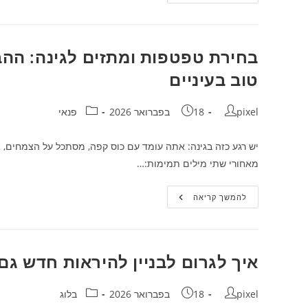
משאבי
אנוש
להייטק:
הכלי
שהופך
את
בחירת טפטפות ומתזים לגינה: ההבד
הניהול
הארגוני
טוב בעיניים
לחכם
יותר
מחבר:
פורסם:
קטגוריה:
pixel
18 בפברואר 2026
פנאי
יש רגע כזה בגינה: אתה עומד עם כוס קפה, מסתכל על הצמחים, א
מאחורי שתי מילים תמימות:…
בחירת
להמשך קריאה
טפטפות
ומתזים
לגינה:
ההבדל
בין
“עוד
איך לגרום לבניין להיראות חדש גם אחרי 30 שנה (בל
השקיה”
לבין
גינה
מחבר:
פורסם:
שעושה
קטגוריה:
pixel
18 בפברואר 2026
בלוג
לך