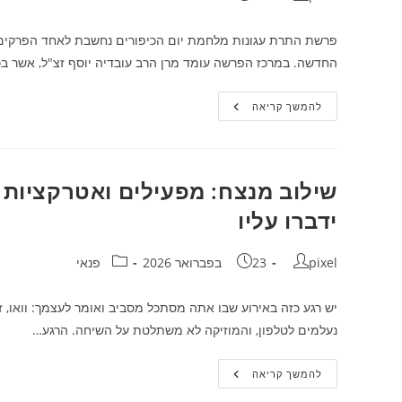
פרשת התרת עגונות מלחמת יום הכיפורים נחשבת לאחד הפרקים 
החדשה. במרכז הפרשה עומד מרן הרב עובדיה יוסף זצ"ל, אשר ב
המהנהיג
להמשך קריאה
שהסיר
את
הדמעה:
הרב
עובדיה
יוסף
שילוב מנצח: מפעילים ואטרקציות 
והתרת
עגונות
ידברו עליו
מלחמת
יום
הכיפורים
מחבר:
פורסם:
קטגוריה:
pixel
23 בפברואר 2026
פנאי
יש רגע כזה באירוע שבו אתה מסתכל מסביב ואומר לעצמך: וואו, ז
נעלמים לטלפון, והמוזיקה לא משתלטת על השיחה. הרגע…
שילוב
להמשך קריאה
מנצח:
מפעילים