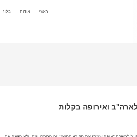
ראשי
אודות
בלוג
לארה"ב ואירופה בקלות
חו"ל למשחק “איפה שמתי את הקובץ ההוא?” זה מסמכי ויזה. ולא משנה אם