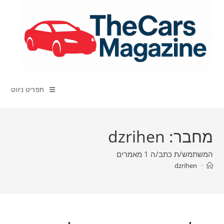
Ski
t
conten
תפריט ניווט
מחבר:
dzrihen
המשתמש/ת כתב/ה 1 מאמרים
dzrihen
>