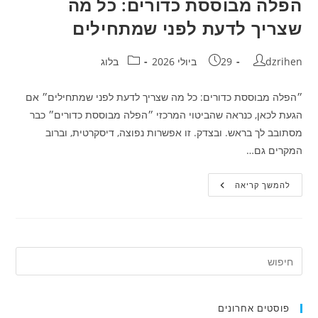
הפלה מבוססת כדורים: כל מה
שצריך לדעת לפני שמתחילים
מחבר:
פורסם:
קטגוריה:
dzrihen
29 ביולי 2026
בלוג
״הפלה מבוססת כדורים: כל מה שצריך לדעת לפני שמתחילים״ אם
הגעת לכאן, כנראה שהביטוי המרכזי ״הפלה מבוססת כדורים״ כבר
מסתובב לך בראש. ובצדק. זו אפשרות נפוצה, דיסקרטית, וברוב
המקרים גם…
הפלה
להמשך קריאה
מבוססת
כדורים:
כל
מה
שצריך
לדעת
לפני
שמתחילים
פוסטים אחרונים