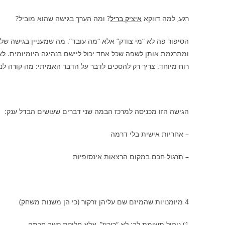
רגע, למה דווקא
איציק בריל
?
ומה הערך בגישה שהוא מוביל?
הסיפור פה לא “מי צודק” אלא “מה עובד”. מה שמעניין בגישה של 
ומתרגמת אותן לשפה שכל אחד יכול ליישם בנהיגה היומיומית. לא צ
רוח מיוחד. צריך רק להסכים לדבר על הדבר האמיתי: מה קורה לנ
הגישה הזו מכניסה למרכז הבמה שני דברים שעושים הבדל ענק:
– אחריות אישית בלי דרמה
– תרגול חכם במקום הרצאות אינסופיות
4 מיומנויות שהמיזם שם עליהן זרקור (כי הן משנות משחק)
1) ניהול תשומת לב: לא “ריכוז”, אלא חלוקת קשב חכמה