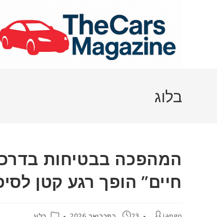
Ski
t
conten
בלוג
המהפכה בבטיחות בדרכים
חיים” הופך רגע קטן לסיפ
מחבר:
פורסם:
קטגוריה:
jango
23 בפברואר 2026
בלוג