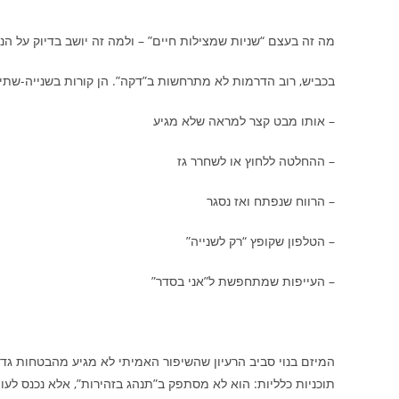
מה זה בעצם “שניות שמצילות חיים” – ולמה זה יושב בדיוק על הנ
בכביש, רוב הדרמות לא מתרחשות ב”דקה”. הן קורות בשנייה-שתיי
– אותו מבט קצר למראה שלא מגיע
– ההחלטה ללחוץ או לשחרר גז
– הרווח שנפתח ואז נסגר
– הטלפון שקופץ “רק לשנייה”
– העייפות שמתחפשת ל”אני בסדר”
המיזם בנוי סביב הרעיון שהשיפור האמיתי לא מגיע מהבטחות גד
תוכניות כלליות: הוא לא מסתפק ב”תנהג בזהירות”, אלא נכנס לעו