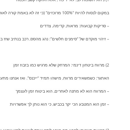
במקום לנסות להיות “100% מרוכזים” (כי זה לא באמת קורה לאורך זמן), לומדים לנהל קשב:
– סריקות קבועות: מראות, קדימה, צדדים
– זיהוי מוקדם של “סימנים חלשים”: נהג מהסס, רכב בנתיב שזז 
2) מרווח ביטחון דינמי: המרחק שלא מרגיש כמו בזבוז זמן
האתגר: כשמשאירים מרווח, מישהו תמיד “ייכנס”. ואז אנחנו מ
– המרווח הוא לא מתנה לאחרים, הוא ביטוח זמן לעצמך
– זמן הוא המטבע הכי יקר בכביש, כי הוא נותן לך אפשרויות