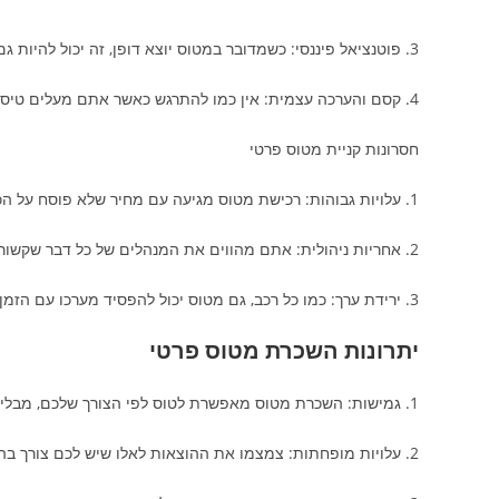
3. פוטנציאל פיננסי: כשמדובר במטוס יוצא דופן, זה יכול להיות גם השקעה טובה.
4. קסם והערכה עצמית: אין כמו להתרגש כאשר אתם מעלים טיסה עם חברים ומשפחה.
חסרונות קניית מטוס פרטי
1. עלויות גבוהות: רכישת מטוס מגיעה עם מחיר שלא פוסח על הכיס שלכם – התחזוקה, הביקורות ועוד.
2. אחריות ניהולית: אתם מהווים את המנהלים של כל דבר שקשור במטוס שלכם. יותר עבודה, פחות חופשות!
3. ירידת ערך: כמו כל רכב, גם מטוס יכול להפסיד מערכו עם הזמן.
יתרונות השכרת מטוס פרטי
1. גמישות: השכרת מטוס מאפשרת לטוס לפי הצורך שלכם, מבלי להיות מחויבים למטוס.
2. עלויות מופחתות: צמצמו את ההוצאות לאלו שיש לכם צורך בהן בלבד.