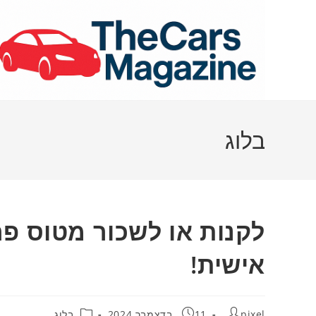
Ski
t
conten
בלוג
לקנות או לשכור מטוס פר
אישית!
מחבר:
פורסם:
קטגוריה:
pixel
11 בדצמבר 2024
בלוג