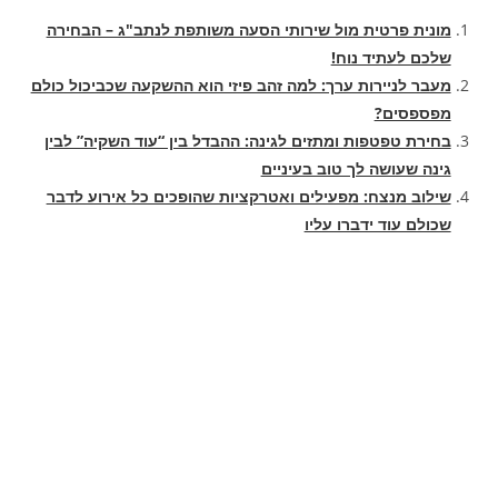
מונית פרטית מול שירותי הסעה משותפת לנתב"ג – הבחירה
שלכם לעתיד נוח!
מעבר לניירות ערך: למה זהב פיזי הוא ההשקעה שכביכול כולם
מפספסים?
בחירת טפטפות ומתזים לגינה: ההבדל בין “עוד השקיה” לבין
גינה שעושה לך טוב בעיניים
שילוב מנצח: מפעילים ואטרקציות שהופכים כל אירוע לדבר
שכולם עוד ידברו עליו