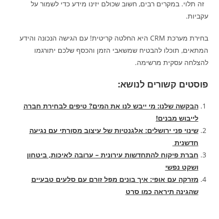
זה תלוי. במקרים רבים, חשוב שכולם יזינו מידע כדי לשמור על
עקביות.
בחירת מערכת CRM היא החלטה קריטית! עם הגישה הנכונה והידע
המתאים, תוכלו להבטיח שמשאבי הזמן והכסף שלכם יתורגמו
להצלחה עסקית מרשימה.
פוסטים קשורים לנושא:
הבקשה שלנו: מי ייבש לנו את המים? טיפים לבחירת חברה
לייבוש מבנים!
שינוי פני ירושלים: אלגנטיות של עיצוב מסורתי עם נגיעה
חדשנית
חברת פיקוח להתחדשות עירונית – ערובה לאיכות, ביטחון
ושקט נפשי
מזרקה עם אופי: איך בונים מפל זורם עם סלעים טבעיים
שהגינה תיראה כמו סרט